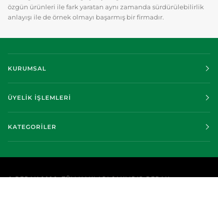
özgün ürünleri ile fark yaratan aynı zamanda sürdürülebilirlik
anlayışı ile de örnek olmayı başarmış bir firmadır.
KURUMSAL
ÜYELİK İŞLEMLERİ
KATEGORİLER
©
BEBAK
2026
TÜM HAKLARI SAKLIDIR BEBAK