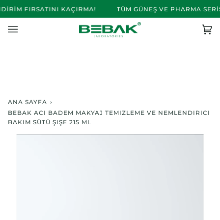
İçeriğe
İRİM FIRSATINI KAÇIRMA!
TÜM GÜNEŞ VE PHARMA SERİSİ
Atla
Se
(0)
ANA SAYFA
›
BEBAK ACI BADEM MAKYAJ TEMIZLEME VE NEMLENDIRICI
BAKIM SÜTÜ ŞIŞE 215 ML