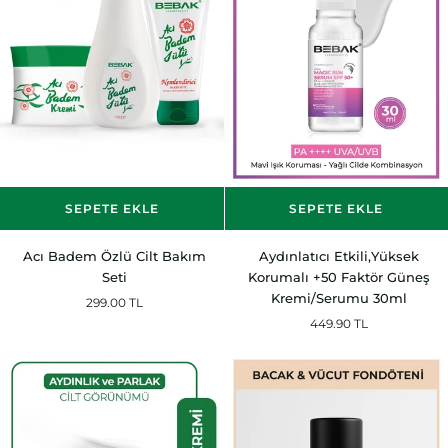
SEPETE EKLE
SEPETE EKLE
Acı
Aydınlatıcı
Acı Badem Özlü Cilt Bakım
Aydınlatıcı Etkili,Yüksek
Badem
Etkili,Yüksek
Seti
Korumalı +50 Faktör Güneş
Özlü
Korumalı
Kremi/Serumu 30ml
299.00 TL
Cilt
+50
449.90 TL
Bakım
Faktör
Seti
Güneş
Kremi/Serumu
30ml