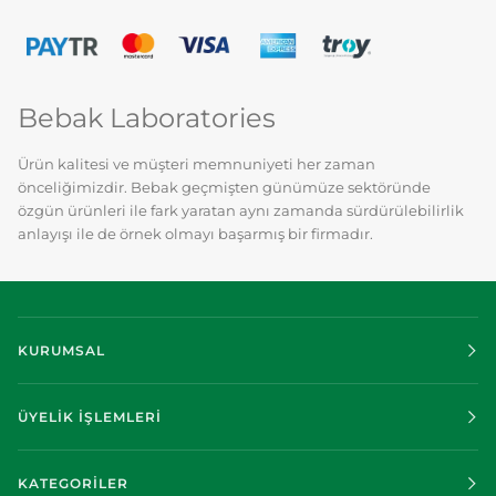
Serum
Peptide
30
Serum
ml
30
ml
Bebak Laboratories
Ürün kalitesi ve müşteri memnuniyeti her zaman
önceliğimizdir. Bebak geçmişten günümüze sektöründe
özgün ürünleri ile fark yaratan aynı zamanda sürdürülebilirlik
anlayışı ile de örnek olmayı başarmış bir firmadır.
KURUMSAL
ÜYELİK İŞLEMLERİ
KATEGORİLER