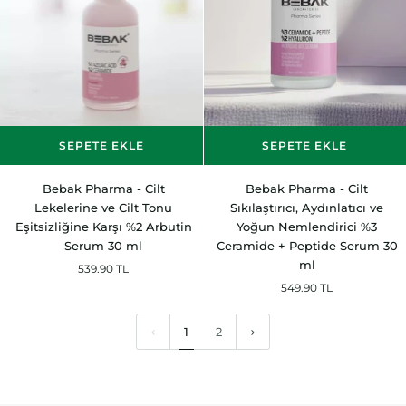
SEPETE EKLE
SEPETE EKLE
Bebak
Bebak
Bebak Pharma - Cilt
Bebak Pharma - Cilt
Pharma
Pharma
Lekelerine ve Cilt Tonu
Sıkılaştırıcı, Aydınlatıcı ve
-
-
Eşitsizliğine Karşı %2 Arbutin
Yoğun Nemlendirici %3
Cilt
Cilt
Serum 30 ml
Ceramide + Peptide Serum 30
Lekelerine
Sıkılaştırıcı,
ml
539.90 TL
ve
Aydınlatıcı
549.90 TL
Cilt
ve
Tonu
Yoğun
1
2
Eşitsizliğine
Nemlendirici
Karşı
%3
%2
Ceramide
Arbutin
+