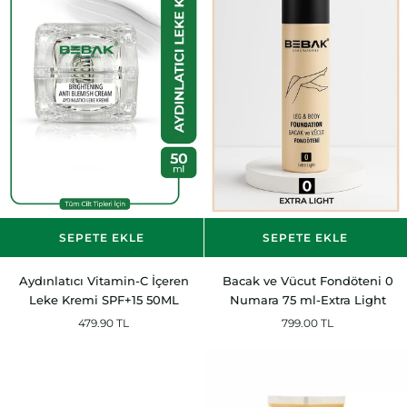
SEPETE EKLE
SEPETE EKLE
Aydınlatıcı
Bacak
Aydınlatıcı Vitamin-C İçeren
Bacak ve Vücut Fondöteni 0
Vitamin-
ve
Leke Kremi SPF+15 50ML
Numara 75 ml-Extra Light
C
Vücut
479.90 TL
799.00 TL
İçeren
Fondöteni
Leke
0
Kremi
Numara
SPF+15
75
50ML
ml-