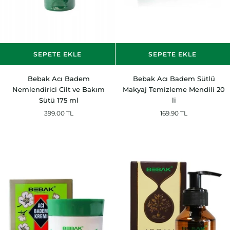
SEPETE EKLE
SEPETE EKLE
Bebak
Bebak
Bebak Acı Badem
Bebak Acı Badem Sütlü
Acı
Acı
Nemlendirici Cilt ve Bakım
Makyaj Temizleme Mendili 20
Badem
Badem
Sütü 175 ml
li
Nemlendirici
Sütlü
399.00 TL
169.90 TL
Cilt
Makyaj
ve
Temizleme
Bakım
Mendili
Sütü
20
175
li
ml