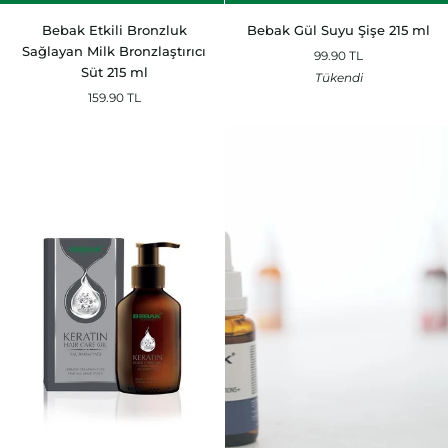
Bebak
Bebak
Bebak Etkili Bronzluk
Bebak Gül Suyu Şişe 215 ml
Etkili
Gül
Sağlayan Milk Bronzlaştırıcı
99.90 TL
Bronzluk
Suyu
Süt 215 ml
Tükendi
Sağlayan
Şişe
159.90 TL
Milk
215
Bronzlaştırıcı
ml
Süt
215
ml