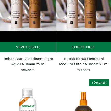
SEPETE EKLE
SEPETE EKLE
Bebak
Bebak
Bebak Bacak Fondöteni Light
Bebak Bacak Fondöteni
Bacak
Bacak
Açık 1 Numara 75 ml
Medium Orta 2 Numara 75 ml
Fondöteni
Fondöteni
799.00 TL
799.00 TL
Light
Medium
Açık
Orta
1
2
TÜKENDI
Numara
Numara
75
75
ml
ml