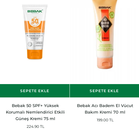
Extra
Light
SEPETE EKLE
SEPETE EKLE
Bebak
Bebak
Bebak 50 SPF+ Yüksek
Bebak Acı Badem El Vücut
50
Acı
Korumalı Nemlendirici Etkili
Bakım Kremi 70 ml
SPF+
Badem
Güneş Kremi 75 ml
199.00 TL
Yüksek
El
224.90 TL
Korumalı
Vücut
Nemlendirici
Bakım