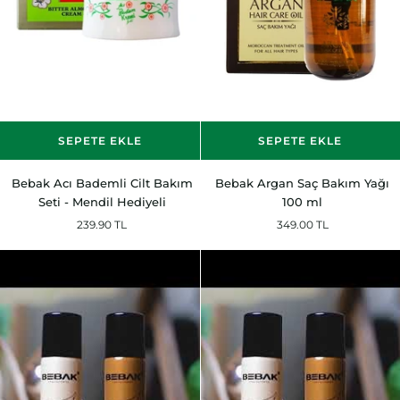
SEPETE EKLE
SEPETE EKLE
Bebak
Bebak
Bebak Acı Bademli Cilt Bakım
Bebak Argan Saç Bakım Yağı
Acı
Argan
Seti - Mendil Hediyeli
100 ml
Bademli
Saç
239.90 TL
349.00 TL
Cilt
Bakım
Bakım
Yağı
Seti
100
-
ml
Mendil
Hediyeli