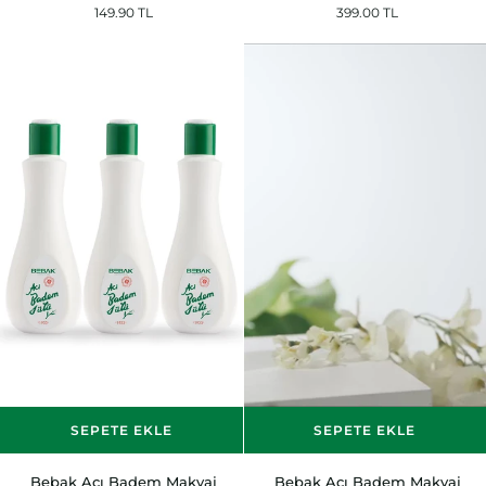
149.90 TL
399.00 TL
Temizleme
Temizleme
ve
ve
Nemlendirici
Nemlendirici
Bakım
Bakım
Sütü
Sütü
Şişe
Şişe
120
120
ml
ml
2
Adet
SEPETE EKLE
SEPETE EKLE
Bebak
Bebak
Bebak Acı Badem Makyaj
Bebak Acı Badem Makyaj