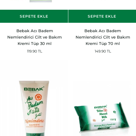
SEPETE EKLE
SEPETE EKLE
Bebak
Bebak
Bebak Acı Badem
Bebak Acı Badem
Acı
Acı
Nemlendirici Cilt ve Bakım
Nemlendirici Cilt ve Bakım
Badem
Badem
Kremi Tüp 30 ml
Kremi Tüp 70 ml
Nemlendirici
Nemlendirici
119.90 TL
149.90 TL
Cilt
Cilt
ve
ve
Bakım
Bakım
Kremi
Kremi
Tüp
Tüp
30
70
ml
ml