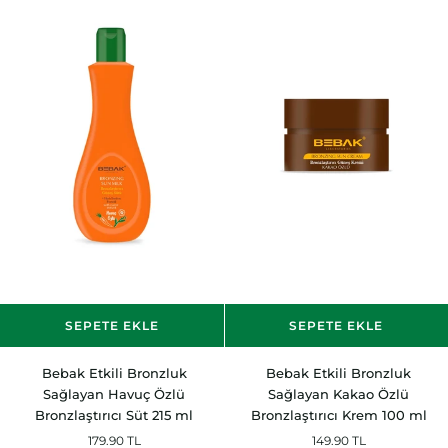
Krem
Süt
100
120
ml
ml
SEPETE EKLE
SEPETE EKLE
Bebak
Bebak
Bebak Etkili Bronzluk
Bebak Etkili Bronzluk
Etkili
Etkili
Sağlayan Havuç Özlü
Sağlayan Kakao Özlü
Bronzluk
Bronzluk
Bronzlaştırıcı Süt 215 ml
Bronzlaştırıcı Krem 100 ml
Sağlayan
Sağlayan
179.90 TL
149.90 TL