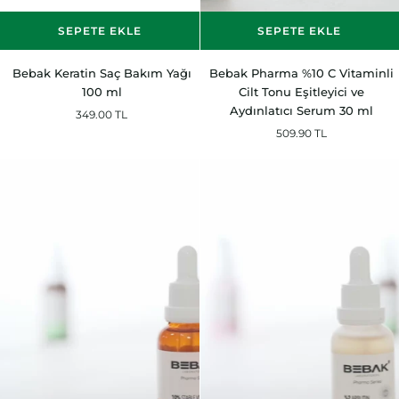
SEPETE EKLE
SEPETE EKLE
Bebak
Bebak
Bebak Keratin Saç Bakım Yağı
Bebak Pharma %10 C Vitaminli
Keratin
Pharma
100 ml
Cilt Tonu Eşitleyici ve
Saç
%10
Aydınlatıcı Serum 30 ml
349.00 TL
Bakım
C
509.90 TL
Yağı
Vitaminli
100
Cilt
ml
Tonu
Eşitleyici
ve
Aydınlatıcı
Serum
30
ml