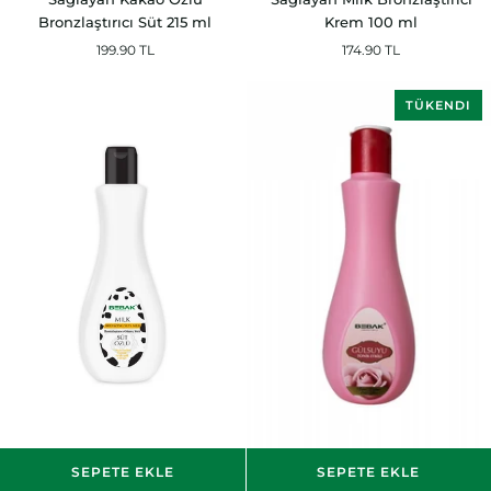
Bronzluk
Bronzluk
Bronzlaştırıcı Süt 215 ml
Krem 100 ml
Sağlayan
Sağlayan
199.90 TL
174.90 TL
Kakao
Milk
Özlü
Bronzlaştırıcı
Bronzlaştırıcı
Krem
TÜKENDI
Süt
100
215
ml
ml
SEPETE EKLE
SEPETE EKLE