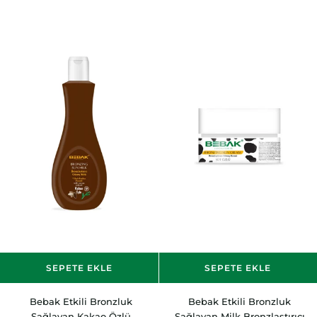
Havuç
Kakao
Özlü
Özlü
Bronzlaştırıcı
Bronzlaştırıcı
Süt
Krem
215
100
ml
ml
SEPETE EKLE
SEPETE EKLE
Bebak
Bebak
Bebak Etkili Bronzluk
Bebak Etkili Bronzluk
Etkili
Etkili
Sağlayan Kakao Özlü
Sağlayan Milk Bronzlaştırıcı