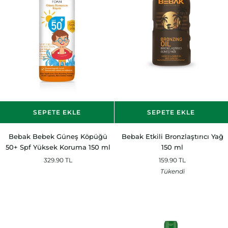
SEPETE EKLE
SEPETE EKLE
Bebak
Bebak
Bebak Bebek Güneş Köpüğü
Bebak Etkili Bronzlaştırıcı Yağ
Bebek
Etkili
50+ Spf Yüksek Koruma 150 ml
150 ml
Güneş
Bronzlaştırıcı
329.90 TL
159.90 TL
Köpüğü
Yağ
Tükendi
50+
150
Spf
ml
Yüksek
Koruma
150
ml