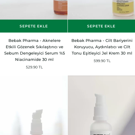
SEPETE EKLE
SEPETE EKLE
Bebak
Bebak
Bebak Pharma - Aknelere
Bebak Pharma - Cilt Bariyerini
Pharma
Pharma
Etkili Gözenek Sıkılaştırıcı ve
Koruyucu, Aydınlatıcı ve Cilt
-
-
Sebum Dengeleyici Serum %5
Tonu Eşitleyici Jel Krem 30 ml
Aknelere
Cilt
Niacinamide 30 ml
599.90 TL
Etkili
Bariyerini
529.90 TL
Gözenek
Koruyucu,
Sıkılaştırıcı
Aydınlatıcı
ve
ve
Sebum
Cilt
Dengeleyici
Tonu
Serum
Eşitleyici
%5
Jel
Niacinamide
Krem
30
30
ml
ml