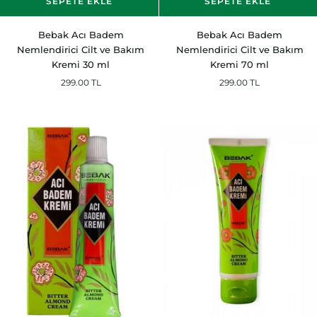
SEPETE EKLE
SEPETE EKLE
Bebak
Bebak
Bebak Acı Badem
Bebak Acı Badem
Acı
Acı
Nemlendirici Cilt ve Bakım
Nemlendirici Cilt ve Bakım
Badem
Badem
Kremi 30 ml
Kremi 70 ml
Nemlendirici
Nemlendirici
299.00 TL
299.00 TL
Cilt
Cilt
ve
ve
Bakım
Bakım
Kremi
Kremi
30
70
ml
ml