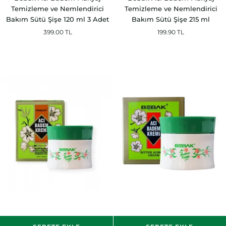
Acı
Acı
Temizleme ve Nemlendirici
Temizleme ve Nemlendirici
Badem
Badem
Bakım Sütü Şişe 120 ml 3 Adet
Bakım Sütü Şişe 215 ml
Makyaj
Makyaj
399.00 TL
199.90 TL
Temizleme
Temizleme
ve
ve
Nemlendirici
Nemlendirici
Bakım
Bakım
Sütü
Sütü
Şişe
Şişe
120
215
ml
ml
3
Adet