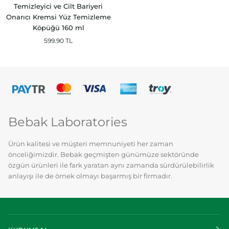
Pharma
Temizleyici ve Cilt Bariyeri
-
Onarıcı Kremsi Yüz Temizleme
Gözenek
Köpüğü 160 ml
Temizleyici
599.90 TL
ve
Cilt
Bariyeri
Onarıcı
Kremsi
Yüz
Temizleme
Bebak Laboratories
Köpüğü
160
ml
Ürün kalitesi ve müşteri memnuniyeti her zaman
önceliğimizdir. Bebak geçmişten günümüze sektöründe
özgün ürünleri ile fark yaratan aynı zamanda sürdürülebilirlik
anlayışı ile de örnek olmayı başarmış bir firmadır.