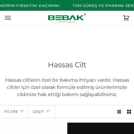
İçeriğe
İRİM FIRSATINI KAÇIRMA!
TÜM GÜNEŞ VE PHARMA SERİS
Atla
Se
(0)
Hassas Cilt
Hassas ciltlerin özel bir bakıma ihtiyacı vardır. Hassas
ciltler için özel olarak formüle edilmiş ürünlerimizle
cildinize hak ettiği bakımı sağlayabilirsiniz.
Çeşit
FİLTRE
ÇEŞIT