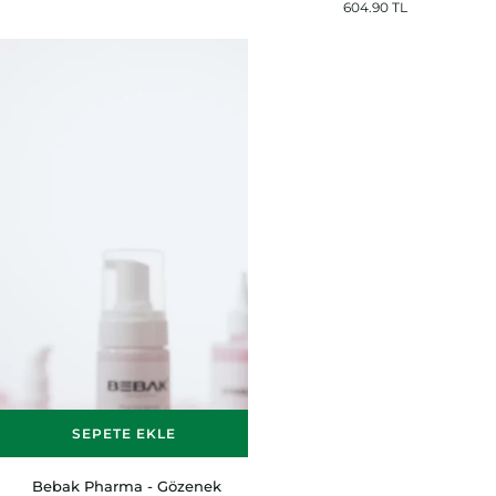
604.90 TL
Koruyucu,
İçeren
Aydınlatıcı
Yoğun
ve
Nemlendirici
Cilt
ve
Tonu
Cilt
Eşitleyici
Tonu
Jel
Eşitleyici
Krem
Kremsi
30
Tonik
ml
200
ml
SEPETE EKLE
Bebak
Bebak Pharma - Gözenek