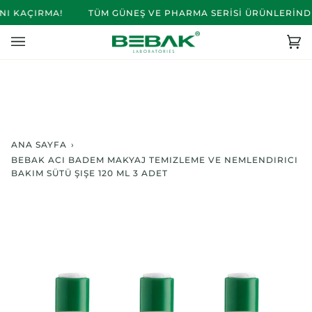
İçeriğe
I KAÇIRMA!
TÜM GÜNEŞ VE PHARMA SERİSİ ÜRÜNLERİNDE 
Atla
Se
(0)
ANA SAYFA
›
BEBAK ACI BADEM MAKYAJ TEMIZLEME VE NEMLENDIRICI
BAKIM SÜTÜ ŞIŞE 120 ML 3 ADET