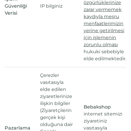
özgürlüklerinize
Güvenliği
IP bilginiz
zarar vermemek
Verisi
kaydıyla meşru
menfaatlerimizin
yerine getirilmesi
için işlemenin
zorunlu olması
hukuki sebebiyle
elde edilmektedir.
Çerezler
vasıtasıyla
elde edilen
ziyaretlerinize
ilişkin bilgiler
Bebakshop
(Ziyaretçilerin
internet sitemizi
gerçek kişi
ziyaretiniz
olduğuna dair
Pazarlama
vasıtasıyla