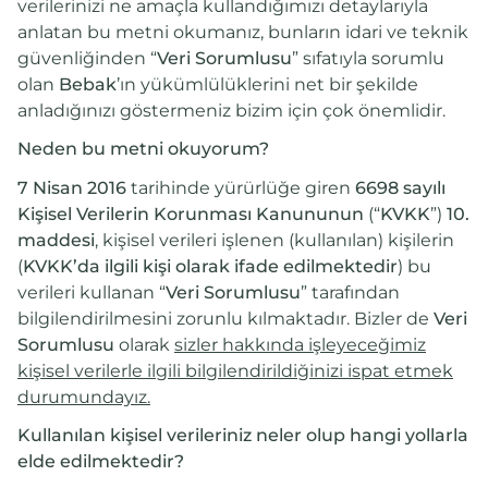
verilerinizi ne amaçla kullandığımızı detaylarıyla
anlatan bu metni okumanız, bunların idari ve teknik
güvenliğinden “
Veri Sorumlusu
” sıfatıyla sorumlu
olan
Bebak
’ın yükümlülüklerini net bir şekilde
anladığınızı göstermeniz bizim için çok önemlidir.
Neden bu metni okuyorum?
7 Nisan 2016
tarihinde yürürlüğe giren
6698
sayılı
Kişisel Verilerin Korunması Kanununun
(“
KVKK
”)
10.
maddesi
, kişisel verileri işlenen (kullanılan) kişilerin
(
KVKK’da ilgili kişi olarak ifade edilmektedir
) bu
verileri kullanan “
Veri Sorumlusu
” tarafından
bilgilendirilmesini zorunlu kılmaktadır. Bizler de
Veri
Sorumlusu
olarak
sizler hakkında işleyeceğimiz
kişisel verilerle ilgili bilgilendirildiğinizi ispat etmek
durumundayız.
Kullanılan kişisel verileriniz neler olup hangi yollarla
elde edilmektedir?