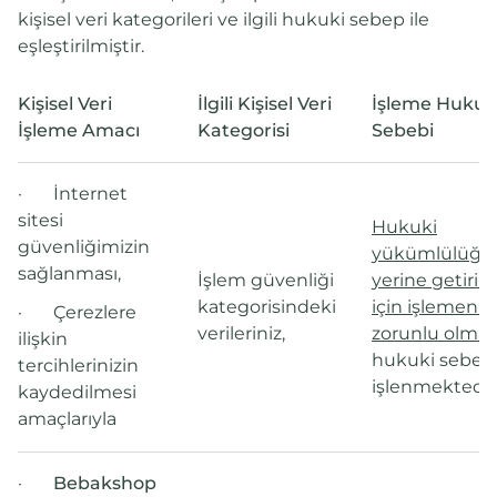
kişisel veri kategorileri ve ilgili hukuki sebep ile
eşleştirilmiştir.
Kişisel Veri
İlgili Kişisel Veri
İşleme Hukuk
İşleme Amacı
Kategorisi
Sebebi
· İnternet
sitesi
Hukuki
güvenliğimizin
yükümlülüğ
sağlanması,
İşlem güvenliği
yerine getiril
kategorisindeki
için işlemenin
· Çerezlere
verileriniz,
zorunlu olmas
ilişkin
hukuki sebebi
tercihlerinizin
işlenmektedir
kaydedilmesi
amaçlarıyla
·
Bebakshop