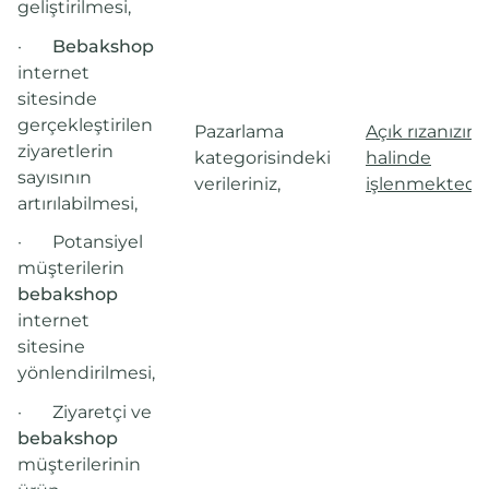
geliştirilmesi,
·
Bebakshop
internet
sitesinde
gerçekleştirilen
Pazarlama
Açık rızanızın v
ziyaretlerin
kategorisindeki
halinde
sayısının
verileriniz,
işlenmektedir
artırılabilmesi,
·
Potansiyel
müşterilerin
bebakshop
internet
sitesine
yönlendirilmesi,
·
Ziyaretçi ve
bebakshop
müşterilerinin