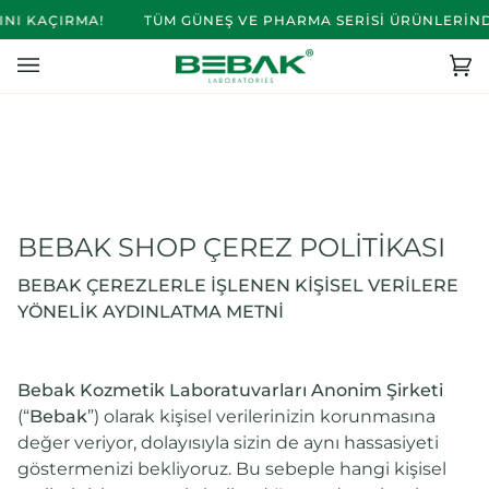
İçeriğe
 KAÇIRMA!
TÜM GÜNEŞ VE PHARMA SERİSİ ÜRÜNLERİNDE İN
Atla
Se
(0)
BEBAK SHOP ÇEREZ POLİTİKASI
BEBAK ÇEREZLERLE İŞLENEN KİŞİSEL VERİLERE
YÖNELİK
AYDINLATMA METNİ
Bebak Kozmetik Laboratuvarları Anonim Şirketi
(“
Bebak
”) olarak kişisel verilerinizin korunmasına
değer veriyor, dolayısıyla sizin de aynı hassasiyeti
göstermenizi bekliyoruz. Bu sebeple hangi kişisel