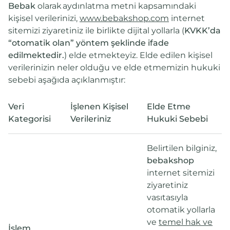
Bebak
olarak aydınlatma metni kapsamındaki
kişisel verilerinizi,
www.bebakshop.com
internet
sitemizi ziyaretiniz ile birlikte
dijital yollarla (
KVKK’da
“otomatik olan” yöntem şeklinde ifade
edilmektedir.
)
elde etmekteyiz. Elde edilen kişisel
verilerinizin neler olduğu ve elde etmemizin hukuki
sebebi aşağıda açıklanmıştır:
Veri
İşlenen Kişisel
Elde Etme
Kategorisi
Verileriniz
Hukuki Sebebi
Belirtilen bilginiz,
bebakshop
internet sitemizi
ziyaretiniz
vasıtasıyla
otomatik yollarla
ve
t
emel hak ve
İşlem