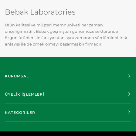
Bebak Laboratories
Ürün kalitesi ve müşteri memnuniyeti her zaman
önceliğimizdir. Bebak geçmişten günümüze sektöründe
özgün ürünleri ile fark yaratan aynı zamanda sürdürülebilirlik
anlayışı ile de örnek olmayı başarmış bir firmadır.
KURUMSAL
ÜYELİK İŞLEMLERİ
KATEGORİLER