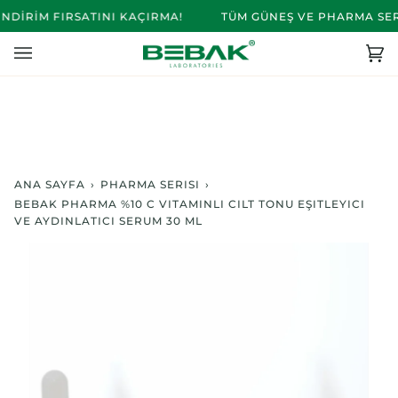
İçeriğe
DİRİM FIRSATINI KAÇIRMA!
TÜM GÜNEŞ VE PHARMA SERİS
Atla
Se
(0)
ANA SAYFA
›
PHARMA SERISI
›
BEBAK PHARMA %10 C VITAMINLI CILT TONU EŞITLEYICI
VE AYDINLATICI SERUM 30 ML