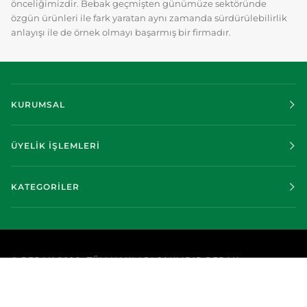
önceliğimizdir. Bebak geçmişten günümüze sektöründe
özgün ürünleri ile fark yaratan aynı zamanda sürdürülebilirlik
anlayışı ile de örnek olmayı başarmış bir firmadır.
KURUMSAL
ÜYELİK İŞLEMLERİ
KATEGORİLER
©
BEBAK
2026
TÜM HAKLARI SAKLIDIR BEBAK