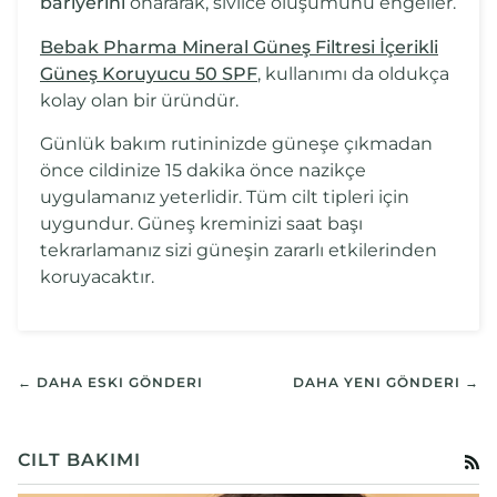
bariyerini
onararak, sivilce oluşumunu engeller.
Bebak Pharma Mineral Güneş Filtresi İçerikli
Güneş Koruyucu 50 SPF
, kullanımı da oldukça
kolay olan bir üründür.
Günlük bakım rutininizde güneşe çıkmadan
önce cildinize 15 dakika önce nazikçe
uygulamanız yeterlidir. Tüm cilt tipleri için
uygundur. Güneş kreminizi saat başı
tekrarlamanız sizi güneşin zararlı etkilerinden
koruyacaktır.
← DAHA ESKI GÖNDERI
DAHA YENI GÖNDERI →
CILT BAKIMI
RS